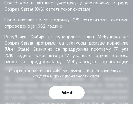
Програмом и активно учествују у управљању и раду
Cospas-Sarsat (C/S) сателитског система.
Прво спасавање уз подршку C/S сателитског система
спроведено је 1982. године.
Република Србија је пуноправан члан Међународног
Cospas-Sarsat програма, са статусом државе корисника
(User State). Званично се придружила програму 17. јула
2010. године, након што је 17. јуна исте године поднела
писмо о придруживању Међународној организацији
цивилног ваздухопловства.
Овај сајт користи колачиће за пружање бољег корисничког
искуства и функционалности сајта.
За сарадњу са међународним C/S програмом,
имплементацију обавеза које произилазе из чланства у
програму, као и за координацију свих активности везаних
Prihvati
за систем, у Републици Србији надлежан је Директорат
цивилног ваздухопловства. Cospas-Sarsat чланови
имплементирају, одржавају, координирају рад и даљи
развој сателитског програма. Овај систем је од свог
оснивања помогао у спасавању више од 50.000 живота
широм света.