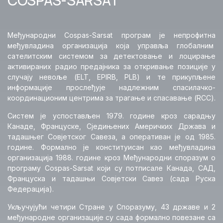
Међународна сарадња
Сарадња са међународним
Међународни Cospas-Sarsat програм је непрофитна
ваздухопловним организацијама
међувладина организација која управља глобалним
сателитским системом за детектовање и лоцирање
Сарадња са Европском унијом у области
активираних радио предајника за откривање позиције у
ваздухопловства и европске интеграције
случају невоље (ELT, EPIRB, PLB) и те прикупљене
информације прослеђује надлежним спасилачко-
координационим центрима за трагање и спасавање (RCC).
Регионална и билатерална сарадња
Систем је успостављен 1979. године кроз сарадњу
COSPAS-SARSAT
Канаде, Француске, Сједињених Америчких Држава и
тадашњег Совјетског Савеза, а оперативан је од 1985.
године. Формално је конституисан као међувладина
Одобравање летова
организација 1988. године кроз Међународни споразум о
програму Cospas-Sarsat који су потписале Канадa, САД,
Француска и тадашњи Совјетски Савез (сада Руска
Федерација).
Укључујући четири Стране у Споразуму, 43 државе и 2
међународне организације су сада формално повезане са