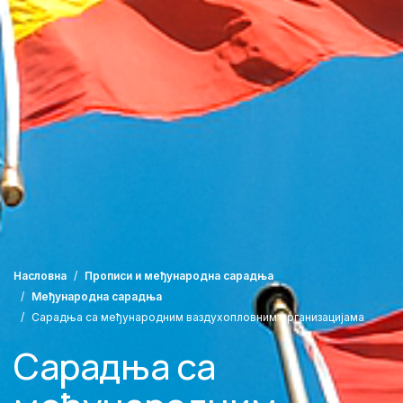
Насловна
Прописи и међународна сарадња
Међународна сарадња
Сарадња са међународним ваздухопловним организацијама
Сарадња са