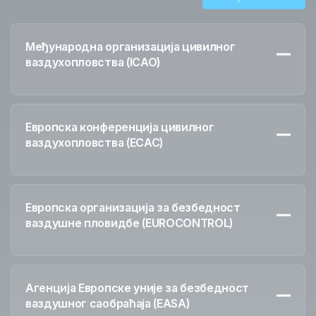
Регионална и билатерална сарадња
Међународна организација цивилног
COSPAS-SARSAT
ваздухопловства (ICAO)
Одобравање летова
Европска конференција цивилног
ваздухопловства (ECAC)
Европска организација за безбедност
ваздушне пловидбе (EUROCONTROL)
Агенција Европске уније за безбедност
ваздушног саобраћаја (ЕАSA)