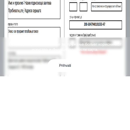
Овај сајт користи колачиће за пружање бољег корисничког
искуства и функционалности сајта.
Prihvati