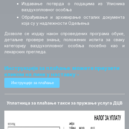
Издавање потврда о подацима из Уписника
Центри за обуку (ATO)
ваздухопловног особља
Обрађивање и архивирање осталих документа
Декларисане организације (DTO)
која су у надлежности Одељења
Дозволе се издају након спроведених програма обуке,
Испитивачи
детаљне провере знања, положених испита за сваку
категорију ваздухопловног особља посебно као и
Ваздухопловна медицина
лекарских прегледа.
Уређаји за симулирање летења
Инструкције за плаћање можете преузети
кликом на линк у наставку
-
Контакт
Уплатница за плаћање такси за пружање услуга ДЦВ