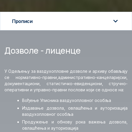
Прописи
Прописи
Дозволе - лиценце
Инструкције за плаћање
Дозволе - лиценце
У Одељењу за ваздухопловне дозволе и архиву обављају
се нормативно-правни,административно-канцеларијски,
Оперативна обавештења
документациони, статистичко-евиденциони, стручно-
оперативни и управно-правни послови који се односе на:
Летачко особље
Вођење Уписника ваздухопловног особља
Издавање дозвола, овлашћења и ауторизација
Кабинско особље
ваздухопловног особља
Продужење и обнову рока важења дозвола,
Нелетачко особље
овлашћења и ауторизација