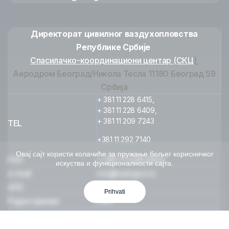
Директорат цивилног ваздухопловства
Републике Србије
Спасилачко-координациони центар (СКЦ
)
Аеродром Београд/Никола Тесла 11180 Београд 59
Србија
+ 381 11 228 6415,
+ 381 11 228 6409,
+ 381 11 209 7243
TEL
+381 11 292 7140
Овај сајт користи колачиће за пружање бољег корисничког
FAX
+ 381 11 228 6432
искуства и функционалности сајта.
e-mail
rcc@cad.gov.rs
AFS
LYBNYCYX
Prihvati
Радно време
H24
Спасилачко-координациони центар (СКЦ)