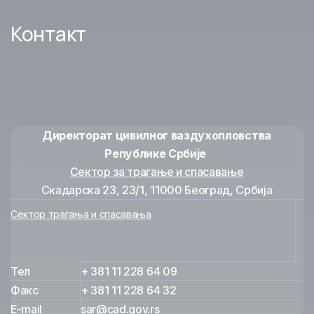
Прописи
Контакт
Регионални саветодавни комитет за
трагање и спасавање у цивилном
ваздухопловству (RASARAC)
Ангажовани учесници у систему трагања и
спасавања
Директорат цивилног ваздухопловства
Радио предајници за случај нужде
Републике Србије
Сектор за трагање и спасавање
План трагања и спасавања
Скадарска 23, 23/1, 11000 Београд, Србија
Сектор трагања и спасавања
SAR информатор 2020
Контакт
Тел
+ 381 11 228 64 09
Факс
+ 381 11 228 64 32
E-mail
sar@cad.gov.rs