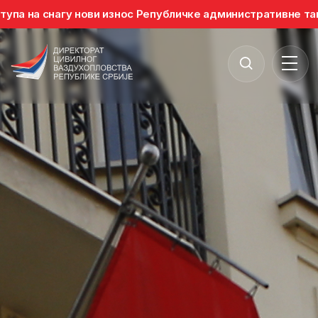
снагу нови износ Републичке административне таксе. Уплат