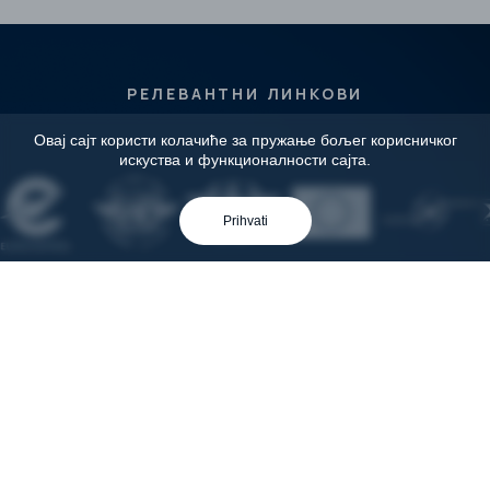
Уређаји за симулирање летења
Обавештења
РЕЛЕВАНТНИ ЛИНКОВИ
Упутства
Овај сајт користи колачиће за пружање бољег корисничког
искуства и функционалности сајта.
Презентације
Prihvati
Контакт
Скадарска 23