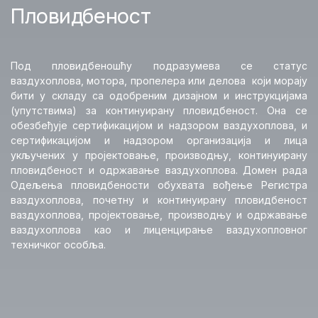
Пловидбеност
Регистар
Приступ електронском регистру
Под пловидбеношћу подразумева се статус
ваздухоплова
ваздухоплова, мотора, пропелера или делова који морају
бити у складу са одобреним дизајном и инструкцијама
Приступ електронском регистру
(упутствима) за континуирану пловидбеност. Она се
беспилотних ваздухоплова
обезбеђује сертификацијом и надзором ваздухоплова, и
сертификацијом и надзором организација и лица
укључених у пројектовање, производњу, континуирану
Пловидбеност
пловидбеност и одржавање ваздухоплова. Домен рада
Одељења пловидбености обухвата вођење Регистра
Организације
ваздухоплова, почетну и континуирану пловидбеност
ваздухоплова, пројектовање, производњу и одржавање
Евиденција организација
ваздухоплова као и лиценцирање ваздухопловног
техничког особља.
Налози за пловидбеност ваздухоплова
Обрасци