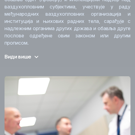
ваздухопловним субјектима, учествује у раду
међународних ваздухопловних организација и
институција и њихових радних тела, сарађује с
надлежним органима других држава и обавља друге
послове одређене овим законом или другим
прописом.
Види више