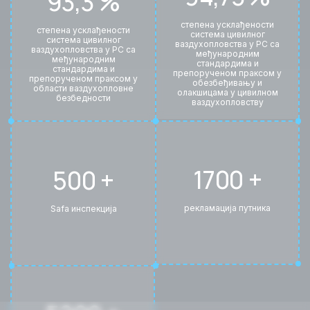
93,3 %
степена усклађености
степена усклађености
система цивилног
система цивилног
ваздухопловства у РС са
ваздухопловства у РС са
међународним
међународним
стандардима и
стандардима и
препорученом праксом у
препорученом праксом у
обезбеђивању и
области ваздухопловне
олакшицама у цивилном
безбедности
ваздухопловству
1700 +
500 +
рекламација путника
Safa инспекција