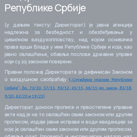
Републике Србије
(у даљем тексту: Директорат) је јавна агенција
надлежна за безбедност и обезбеђивање у
цивилном ваздухопловству, над којом оснивачка
права врши Влада у име Републике Србије и која, као
јавно овлашћење, обавља послове државне управе
који су јој законом поверени.
Правни положај Директората је дефинисан Законом
о ваздушном саобраћају
(„Службени гласник Републике
Србијеˮ, бр. 73/10, 57/11, 93/12, 45/15, 66/15-др. закон, 83/18,
9/20, 62/23
и 19/25
)
Директорат доноси прописе и првостепене управне
акте кад је на то овлашћен овим законом или другим
прописом, издаje јавнe исправe и води евиденције за
које је овлашћен овим законом или другим прописом,
обавља одит (проверу) и инспекцијски надзор над