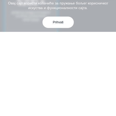
5200 +
Овај сајт користи колачиће за пружање бољег корисничког
искуства и функционалности сајта.
дозвола ваздухопловног
особља различитих
категорија
Prihvati