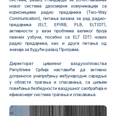
новог система двосмерне комуникације са
корисницима радио предајника (Two-Way
Communication), питања везана за рад радио-
предајника (ELT, EPIRB, PLB, ELT(DT),
активности у вези проблема великог броја
лажних узбуна, посебно са ELT (DT) нових
радио предајника, као и друга питања од
значаја за будући развој Програма.
Директорат цивилног ваздухопловства
Републике Србије наставиће да активно
доприноси унапређењу међународне сарадње
у области трагања и спасавања, са циљем
повећања безбедности ваздушног саобраћаја и
ефикаснијег система трагања и спасавања.