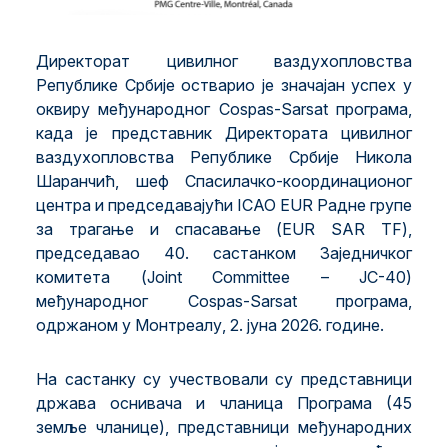
Директорат цивилног ваздухопловства
Републике Србије остварио је значајан успех у
оквиру међународног Cospas-Sarsat програма,
када је представник Директората цивилног
ваздухопловства Републике Србије Никола
Шаранчић, шеф Спасилачко-координационог
центра и председавајући ICAO EUR Радне групе
за трагање и спасавање (EUR SAR TF),
председавао 40. састанком Заједничког
комитета (Joint Committee – JC-40)
међународног Cospas-Sarsat програма,
одржаном у Монтреалу, 2. јуна 2026. године.
На састанку су учествовали су представници
држава оснивача и чланица Програма (45
земље чланице), представници међународних