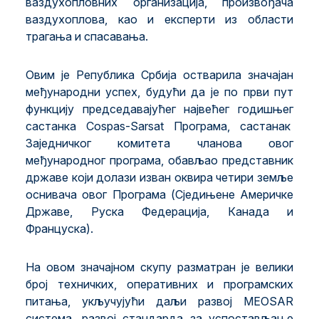
ваздухопловних организација, произвођача
ваздухоплова, као и експерти из области
трагања и спасавања.
Овим је Република Србија остварила значајан
међународни успех, будући да је по први пут
функцију председавајућег највећег годишњег
састанка Cospas-Sarsat Програма, састанак
Заједничког комитета чланова овог
међународног програма, обављао представник
државе који долази изван оквира четири земље
оснивача овог Програма (Сједињене Америчке
Државе, Руска Федерација, Канада и
Француска).
На овом значајном скупу разматран је велики
број техничких, оперативних и програмских
питања, укључујући даљи развој MEOSAR
система, развој стандарда за успостављање