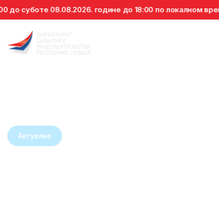
до суботе 08.08.2026. године до 18:00 по локалном време
Назад на вести
Актуелно
Република Србија
председавала 40.
састанком Заједничког