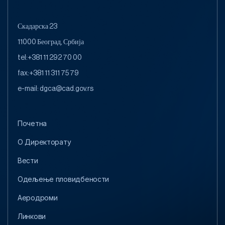
оре и јача координација активности од з
е Републи
начаја за безбедност цивилног ваздухоп
ивредне 
ловства.
х односа.
Скадарска 23
11000 Београд, Србија
tel:
+381 11 292 70 00
fax:
+381 11 311 75 79
e-mail:
dgca@cad.gov.rs
Почетна
O Директорату
Вести
Одељење пловидбености
Аеродроми
Линкови