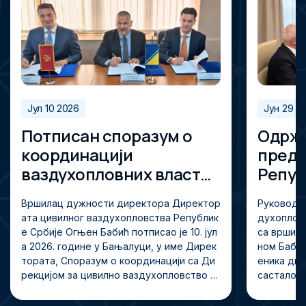
Јул 10 2026
Јун 29 2
Потписан споразум о
Одржа
координацији
предс
ваздухопловних власти
Репуб
Србије, Босне и
руков
Вршилац дужности директора Директор
Руководс
Херцеговине и Црне
Дирек
ата цивилног ваздухопловства Републик
духопловс
Горе
вазду
е Србије Огњен Бабић потписао је 10. јул
са вршио
а 2026. године у Бањалуци, у име Дирек
ном Баби
тората, Споразум о координацији са Ди
еника ди
рекцијом за цивилно ваздухопловство Б
састало 
осне и Херцеговине и Агенцијом за циви
е Републи
лно ваздухопловство Црне Горе. Спораз
цутом, са