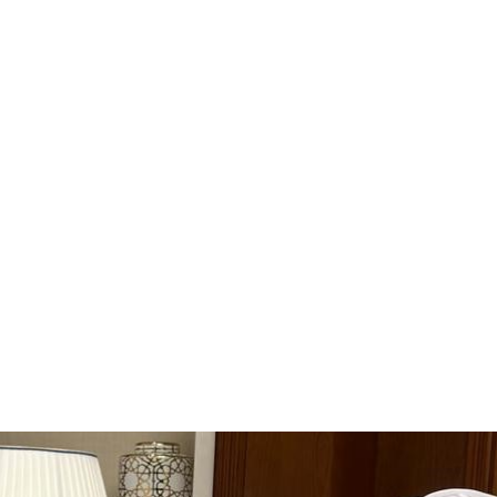
 ICAO конференц
 у ваздушном
Дохи