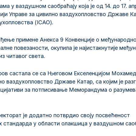
ма у ваздушном саобраћају која је од 14. до 17. ап
цији Управе за цивилно ваздухопловство Државе Ка
ухопловства (ICAO).
ређење примене Анекса 9 Конвенције о међународн
алне повезаности, окупила је најистакнутије међу
з читавог света.
аров састала се са Његовом Екселенцијом Мохаме
но ваздухопловство Државе Катар, са којим је раз
ицијативи за потписивање Меморандума о разумев
ректорат је додатно потврдио своју посвећеност
 стандарда у области олакшица у ваздушном саоб