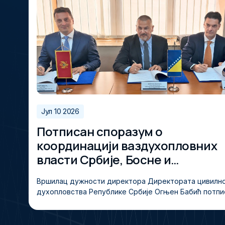
Јул 10 2026
Потписан споразум о
координацији ваздухопловних
власти Србије, Босне и
Херцеговине и Црне Горе
Вршилац дужности директора Директората цивилно
духопловства Републике Србије Огњен Бабић потпис
10. јула 2026. године у Бањалуци, у име Директората
разум о координацији са Дирекцијом за цивилно ва
ловство Босне и Херцеговине и Агенцијом за цивилн