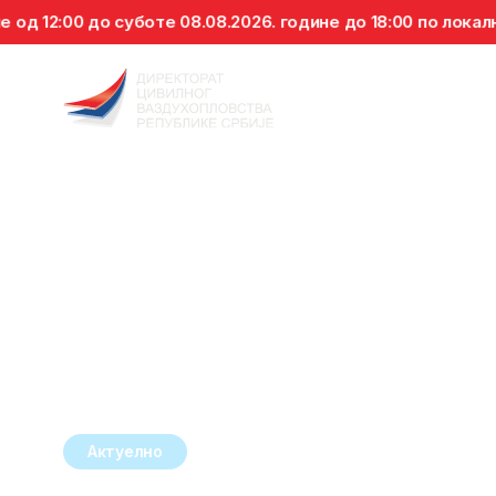
суботе 08.08.2026. године до 18:00 по локалном времену,
Саобраћајна
Ваздухопловно
Пловидбеност
Аер
делатност
особље
Назад на вести
Актуелно