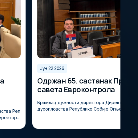
Јун 22 2026
а
Одржан 65. састанак Прив
савета Евроконтрола
Вршилац дужности директора Директората ц
духопловства Републике Србије Огњен Бабић
вства Реп
ао је 18. јуна 2026. године 65. састанку Прив
директора
а Европске организације за безбедност вазд
ка директ
бе (EUROCONTROL) одржаном у Бриселу. Током састанка
председн
разматране су теме од значаја за рад и фун
ацутом, с