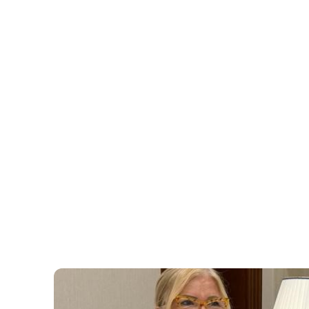
Директорат на
о олакшицама
саобраћају у 
Вести
Апр 16 2025