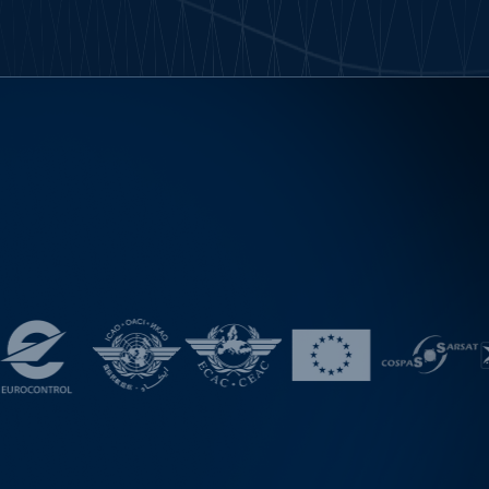
духопловство Црне Горе. Споразум су, испред своји
титуција, потписали и директор Дирекције за цивилн
духопловство Босне и Херцеговине Зорислав Ивано
директор Агенције за цивилно ваздухопловство Црн
е Иван Шћекић. Документом се уређује координација наци
оналних надзорних тела у вршењу надзора над пр
м услуга у ваздушном саобраћају (ATS) у делу вазд
простора обухваћеном Споразумом о преносу над
ти за пружање услуга у ваздушном саобраћају из 202
дине. Предвиђени су координација надзорних активности,
размена информација од значаја за безбедност циви
аздухопловства и поступање у вези са променама у
ионалном систему пружања услуга у ваздушном са
ју. Закључивањем овог споразума унапређује се сарадња
националних надзорних тела Србије, Босне и Херце
е и Црне Горе и јача координација активности од зна
а безбедност цивилног ваздухопловства.