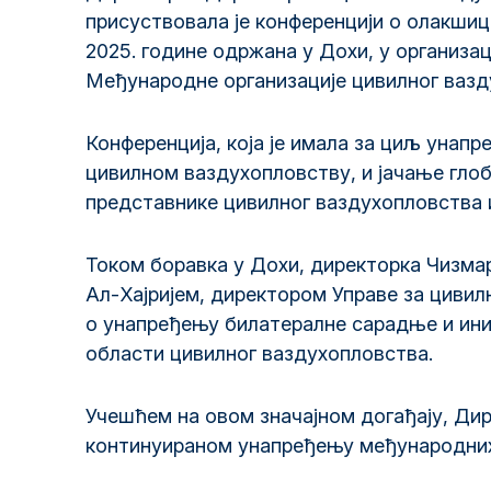
присуствовала је конференцији о олакшица
2025. године одржана у Дохи, у организа
Међународне организације цивилног вазд
Конференција, која је имала за циљ унап
цивилном ваздухопловству, и јачање глоб
представнике цивилног ваздухопловства и
Током боравка у Дохи, директорка Чизм
Ал-Хајријем, директором Управе за цивил
о унапређењу билатералне сарадње и ин
области цивилног ваздухопловства.
Учешћем на овом значајном догађају, Ди
континуираном унапређењу међународних