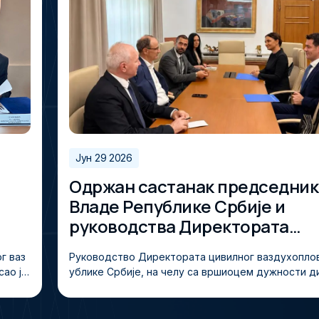
Јун 29 2026
Одржан састанак председник
Владе Републике Србије и
руководства Директората
цивилног ваздухопловства
г ваз
Руководство Директората цивилног ваздухопло
ао је
ублике Србије, на челу са вршиоцем дужности 
, Спо
Огњеном Бабићем и вршиоцем дужности замени
здухоп
ора Верицом Јечменицом, састало се данас са 
о ваз
иком Владе Републике Србије, проф. др Ђуром М