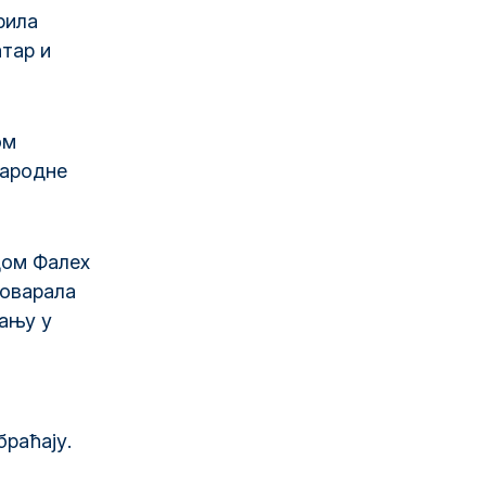
рила
тар и
ом
народне
дом Фалех
говарала
ању у
раћају.