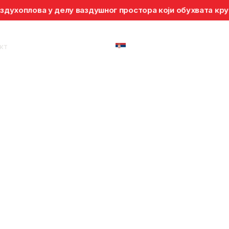
делу ваздушног простора који обухвата круг полупречника
кт
Ћир
Прописи и
Инспекцијски
Одобравање
међународна
Безбедност
надзор
летова
сарадња