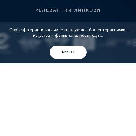
правилима
РЕЛЕВАНТНИ ЛИНКОВИ
Контакт
Овај сајт користи колачиће за пружање бољег корисничког
искуства и функционалности сајта.
Prihvati
Скадарска 23
11000 Београд, Србија
tel:
+381 11 292 70 00