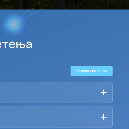
етења
Отвори сва поља