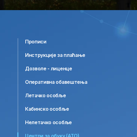
Прописи
Инструкције за плаћање
Дозволе - лиценце
Оперативна обавештења
Летачко особље
Кабинско особље
Нелетачко особље
Центри за обуку (ATO)