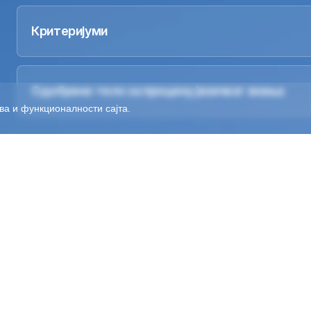
Критеријуми
Одобрено тело за процену језичког знања
ва и функционалности сајта.