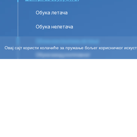
Обука летача
Обука нелетача
Обука контролора летења
Овај сајт користи колачиће за пружање бољег корисничког искуст
Обука ваздухопловног
метеоролошког особља
Обука ваздухопловно-техничког
особља контроле летења
Декларисане организације (DTO)
Испитивачи
Ваздухопловна медицина