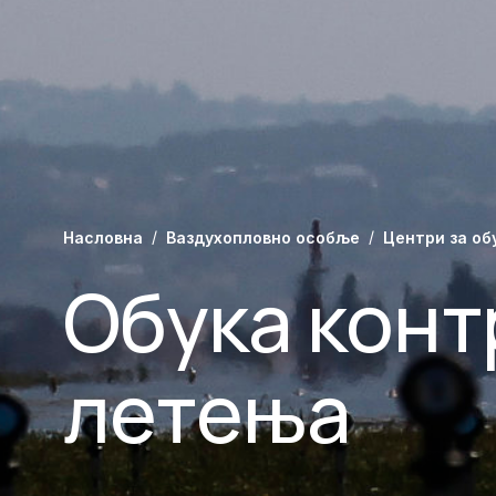
Насловна
Ваздухопловно особље
Центри за об
Обука кон
летења