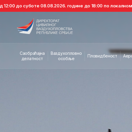
е 08.08.2026. године до 18:00 по локалном времену, забр
Саобраћајна
Ваздухопловно
Пловидбеност
Аер
делатност
особље