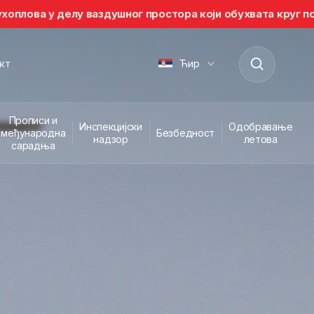
ваздушног простора који обухвата круг полупречника 15 k
кт
Ћир
Прописи и
Инспекцијски
Одобравање
међународна
Безбедност
надзор
летова
сарадња