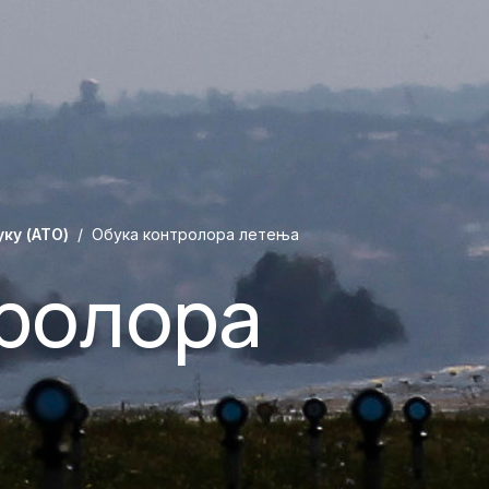
уку (ATO)
Обука контролора летења
тролора