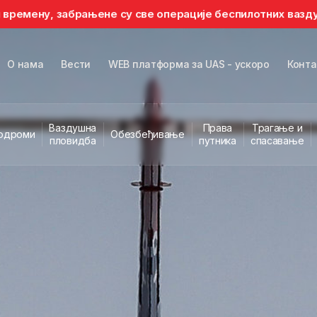
ањене су све операције беспилотних ваздухоплова у делу 
О нама
Вести
WEB платформа за UAS - ускоро
Конта
Ваздушна
Права
Трагање и
одроми
Обезбеђивање
пловидба
путника
спасавање