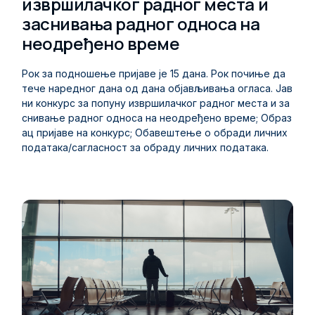
извршилачког радног места и
заснивања радног односа на
неодређено време
Рок за подношење пријаве је 15 дана. Рок почиње да
тече наредног дана од дана објављивања огласа. Јав
ни конкурс за попуну извршилачког радног места и за
снивање радног односа на неодређено време; Образ
ац пријаве на конкурс; Обавештење о обради личних
података/сагласност за обраду личних података.