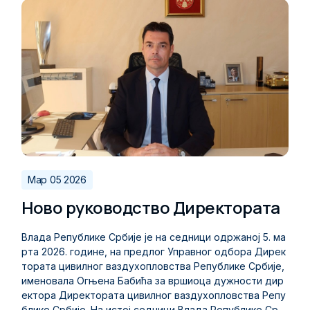
Мар 05 2026
Ново руководство Директората
Влада Републике Србије је на седници одржаној 5. ма
рта 2026. године, на предлог Управног одбора Дирек
тората цивилног ваздухопловства Републике Србије,
именовала Огњена Бабића за вршиоца дужности дир
ектора Директората цивилног ваздухопловства Репу
блике Србије. На истој седници Влада Републике Срб