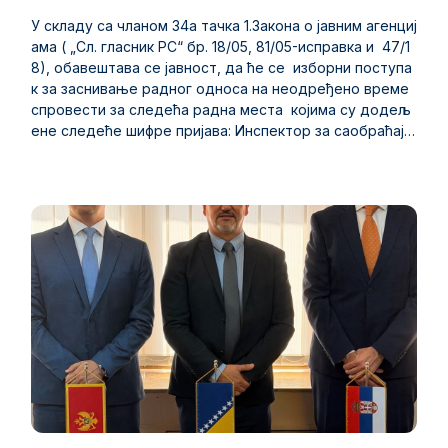
У складу са чланом 34а тачка 1.Закона о јавним агенциј
ама ( „Сл. гласник РС“ бр. 18/05, 81/05-исправка и 47/1
8), обавештава се јавност, да ће се изборни поступа
к за заснивање радног односа на неодређено време
спровести за следећа радна места којима су додељ
ене следеће шифре пријава: Инспектор за саобраћајн
у делатност-пилот хеликоптера шифра пријаве: JK-O
PS-001 Саветник за пловидбеност- шифра пријаве: JK-
AIR -001 Саветник за прописе- шифра пријаве: JK-LEG-
001 Возач- шифра пријаве: RM-OOP-001 Проверивач за
област корпоративног права - шифра пријаве: JK-ONP-
001