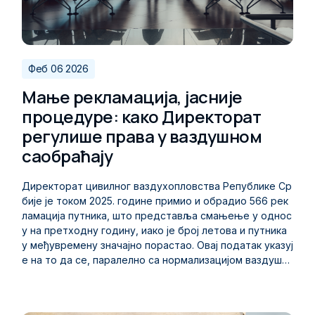
Феб 06 2026
Мање рекламација, јасније
процедуре: како Директорат
регулише права у ваздушном
саобраћају
Директорат цивилног ваздухопловства Републике Ср
бије је током 2025. године примио и обрадио 566 рек
ламација путника, што представља смањење у однос
у на претходну годину, иако је број летова и путника
у међувремену значајно порастао. Овај податак указуј
е на то да се, паралелно са нормализацијом ваздушн
ог саобраћаја и повећаним обимом операција на аеро
дромима у Београду и Нишу, унапређује и начин на кој
и се права путника остварују у пракси. Од укупног бр