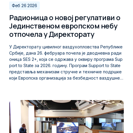
Феб 26 2026
Радионица о новој регулативи о
Јединственом европском небу
отпочела у Директорату
У Директорату цивилног ваздухопловства Републике
Србије, дана 26. фебруара почела је дводневна ради
оница SES 2+, која се одржава у оквиру програма Sup
port to State за 2026. годину. Програм Support to State
представља механизам стручне и техничке подршке
који Европска организација за безбедност ваздушне п
ловидбе (EUROCONTROL) спроводи ради јачања капа
цитета националних ваздухопловних власти и пружа
ња експертске помоћи у примени европских прописа
и стандарда. Радионица је посвећена новој регулатив
и о Јединственом европском небу, која доноси рефо
рму постојећег регулаторног оквира. Циљ радионице
је упознавање са новинама које ова уредба доноси, к
ао и припрема за њено прилагођавање и преузимање