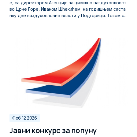
е, са директором Агенције за цивилно ваздухопловст
во Црне Горе, Иваном Шћекићем, на годишњем саста
нку две ваздухопловне власти у Подгорици. Током са
станка размотрен је извештај о примени Споразума о
техничкој сарадњи, анализиран ниво остварене сара
дње у протеклом периоду, као и реализација активно
сти договорених на претходном састанку. Усвојен је
и план заједничких надзора и других активности за на
редни период, са циљем даљег унапређења координ
ације и размене стручних искустава. Директори вазд
ухопловних власти две земље, истакли су значај конт
инуиране техничке сарадње у области надзора над п
ружањем услуга у ваздушној пловидби, као и њен до
принос очувању високог нивоа безбедности и ефикас
ности ваздушног саобраћаја у региону.
Феб 12 2026
Јавни конкурс за попуну