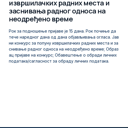
извршилачких радних места и
иректората као надлежног органа за организацију и к
е број рекламација, у условима значајно повећаног об
оординацију националног система трагања и спасава
заснивања радног односа на
има саобраћаја, враћа на ниво приближан 2019. годин
ња. Након тога, учесницима се обратио и шеф францу
и, показује да је успостављени систем заштите права
неодређено време
ског Контролог центра мисије (MCC) Давид Пудвињ, к
путника функционалан, усклађен са европским станда
оји је подсетио да је Corpas-Sarsat жива и динамична
рдима и пре свега – у служби грађана.
Рок за подношење пријаве је 15 дана. Рок почиње да
мрежа и да овакви састанци доносе плодне и садржа
тече наредног дана од дана објављивања огласа. Јав
јне дискусије. Током тродневног догађаја, учесници ћ
ни конкурс за попуну извршилачких радних места и за
е имати прилику да разматрају оперативна и техничка
снивање радног односа на неодређено време; Образ
питања, размењују искуства и усаглашавају активнос
ац пријаве на конкурс; Обавештење о обради личних
ти у циљу даљег унапређења ефикасности међунаро
података/сагласност за обраду личних података.
дне сарадње у области систем трагања и спасавања.
1
2
3
4