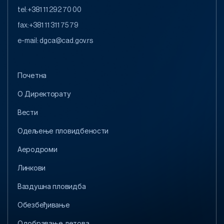
tel:
+381 11 292 70 00
fax:
+381 11 311 75 79
e-mail:
dgca@cad.gov.rs
Почетна
O Директорату
Вести
Одељење пловидбености
Аеродроми
Линкови
Ваздушна пловидба
Обезбеђивање
Одобравање летова