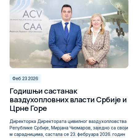
веној способности летачког и кабинског особља. Дир
екторат цивилног ваздухопловства Републике Србиј
е, оваквим активностима које континурирано организ
ује, додатно ради на професионалном усавршавању
овлашћених испитивача чиме се доприноси унапређе
њу безбедности у цивилном ваздухопловству Републ
ике Србије.
Феб 23 2026
Годишњи састанак
ваздухопловних власти Србије и
Црне Горе
Директорка Директората цивилног ваздухопловства
Републике Србије, Мирјана Чизмаров, заједно са своји
м сарадницима, састала се 23. фебруара 2026. годин