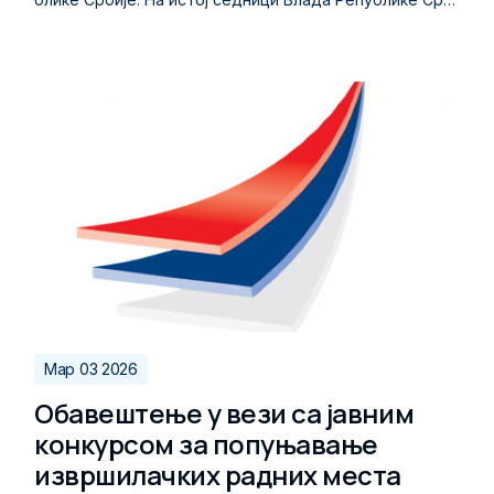
ије именовала је Верицу Јечменицу на функцију замен
ика вршиоца дужности директора Директората.
Мар 03 2026
Обавештење у вези са јавним
конкурсом за попуњавање
извршилачких радних места