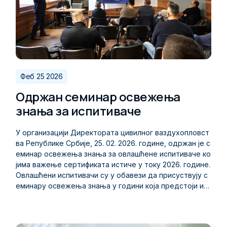
у националне правне системе Републике Србије и Цр
не Горе. Радионици присуствују представници Дирек
тората, Агенције за цивилно ваздухопловство Црне Г
оре и СМАТСА доо, који ће током два дана разматрат
и кључне регулаторне измене и наредне кораке у про
цесу имплементације нових прописа.
Феб 25 2026
Одржан семинар освежења
знања за испитиваче
У организацији Директората цивилног ваздухопловст
ва Републике Србије, 25. 02. 2026. године, одржан је с
еминар освежења знања за овлашћене испитиваче ко
јима важење сертификата истиче у току 2026. године.
Овлашћени испитивачи су у обавези да присуствују с
еминару освежења знања у години која предстоји ис
теку важења сертификата, као један од предуслова з
а продужење сертификата прописаних одредбама П
равилника о дозволама, центрима за обуку и здравст